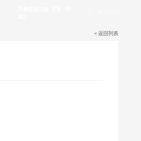
乐鱼在线注册_乐鱼（中
English
国）
频类产品
其他产品
联系方式
< 返回列表
S耳机
AR眼镜
他音频
）