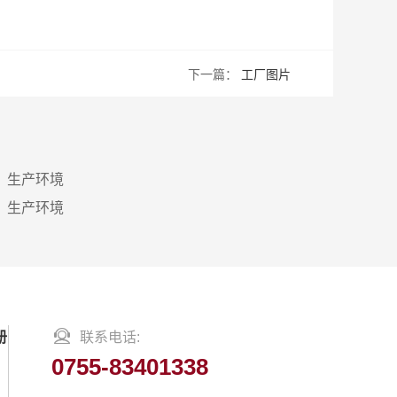
下一篇：
工厂图片
生产环境
生产环境
册
联系电话:
0755-83401338