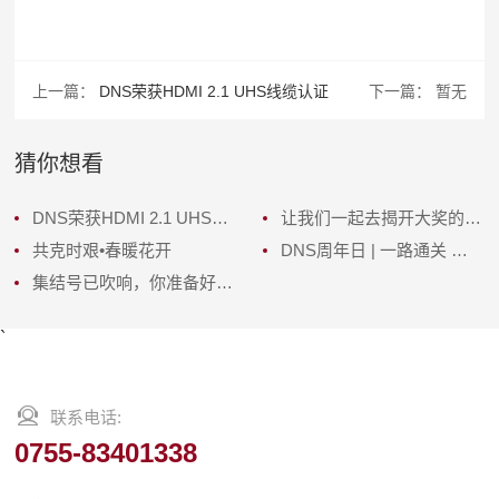
上一篇：
DNS荣获HDMI 2.1 UHS线缆认证
下一篇：
暂无
猜你想看
DNS荣获HDMI 2.1 UHS线
让我们一起去揭开大奖的
缆认证
“神秘面纱”
共克时艰•春暖花开
DNS周年日 | 一路通关 携
手前行
集结号已吹响，你准备好了
吗？
`
联系电话:
0755-83401338