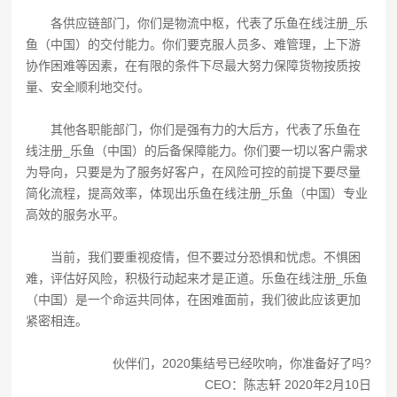
各供应链部门，你们是物流中枢，代表了乐鱼在线注册_乐
鱼（中国）的交付能力。你们要克服人员多、难管理，上下游
协作困难等因素，在有限的条件下尽最大努力保障货物按质按
量、安全顺利地交付。
其他各职能部门，你们是强有力的大后方，代表了乐鱼在
线注册_乐鱼（中国）的后备保障能力。你们要一切以客户需求
为导向，只要是为了服务好客户，在风险可控的前提下要尽量
简化流程，提高效率，体现出乐鱼在线注册_乐鱼（中国）专业
高效的服务水平。
当前，我们要重视疫情，但不要过分恐惧和忧虑。不惧困
难，评估好风险，积极行动起来才是正道。乐鱼在线注册_乐鱼
（中国）是一个命运共同体，在困难面前，我们彼此应该更加
紧密相连。
伙伴们，2020集结号已经吹响，你准备好了吗?
CEO：陈志轩 2020年2月10日